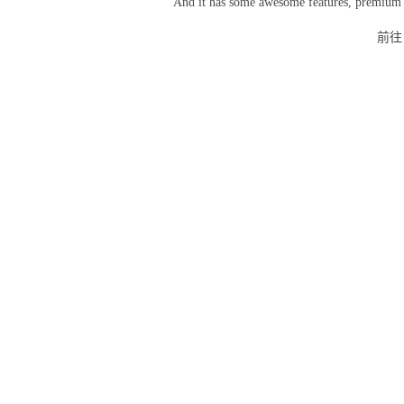
And it has some awesome features, premium s
前往