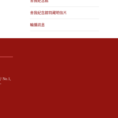
舍我紀念館
舍我紀念館特藏明信片
輪播訊息
o.1,
,