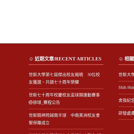
☺ 近期文章/RECENT ARTICLES
☺ 相關
世新大學第七屆傑出校友揭曉 30位校
世新大
友獲選、共譜七十周年榮耀
Shih Hsi
世新七十周年校慶校友盃球類運動賽事
舍我紀
🏐排球_賽程公告
研發處
世新精神跨越南半球 中南美洲校友會
聖保羅成立