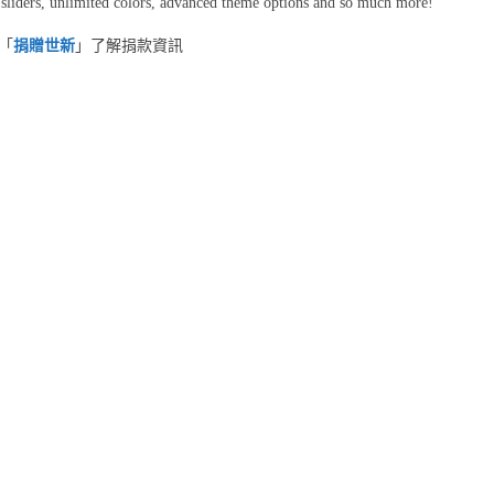
liders, unlimited colors, advanced theme options and so much more!
「
捐贈世新
」了解捐款資訊