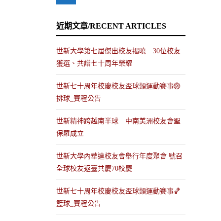
近期文章/RECENT ARTICLES
世新大學第七屆傑出校友揭曉 30位校友
獲選、共譜七十周年榮耀
世新七十周年校慶校友盃球類運動賽事🏐
排球_賽程公告
世新精神跨越南半球 中南美洲校友會聖
保羅成立
世新大學內華達校友會舉行年度聚會 號召
全球校友返臺共慶70校慶
世新七十周年校慶校友盃球類運動賽事🏀
籃球_賽程公告