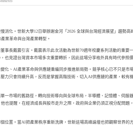
omments
消化。世新大學12日舉辦謝金河「2026 全球與台灣經濟展望」趨勢高
I產業革命與台灣產業轉型。
董事長戴震引言。戴震表示此次活動為世新70週年校慶系列活動的重要
勢，也見證台灣資本市場多次重要轉折，因此這場分享格外具有時代參照
變化、AI產業革命與供應鏈重編同步推進新局勢。競爭核心已不只是市
壓力只會持續升高，反而是掌握高階技術、切入AI供應鏈的產業，較有
賴單一市場的舊路徑，轉向技術導向與全球布局，半導體、記憶體、伺服
。他也提醒，在經濟成長與股市走升之際，政府與企業仍須正視分配問題
個位置。當AI把產業秩序重新洗牌，世新這場高峰論壇也把觀察世界的