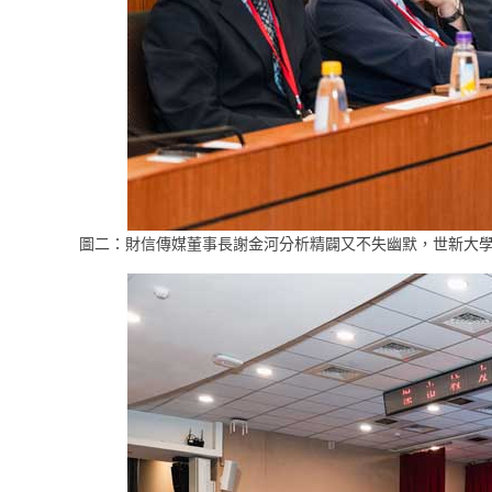
圖二：財信傳媒董事長謝金河分析精闢又不失幽默，世新大