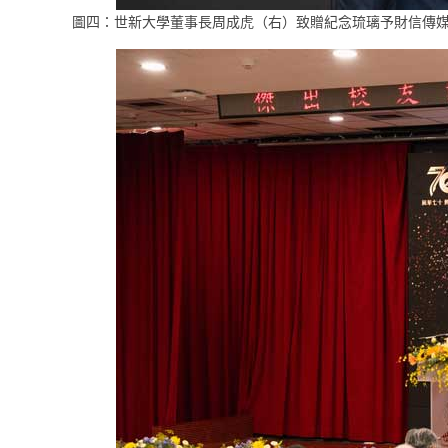
圖四：世新大學董事長周成虎（右）致贈紀念琉璃予財信傳