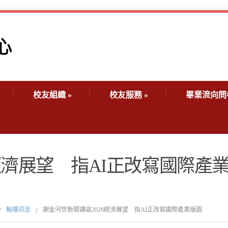
校友組織
»
校友服務
»
畢業流向問
經濟展望 指AI正改寫國際產
輪播訊息
謝金河世新開講談2026經濟展望 指AI正改寫國際產業版圖
/
/