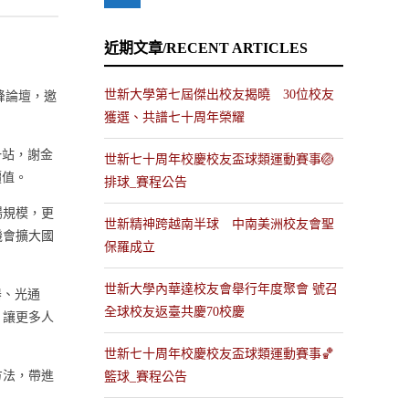
近期文章/RECENT ARTICLES
世新大學第七屆傑出校友揭曉 30位校友
峰論壇，邀
獲選、共譜七十周年榮耀
一站，謝金
世新七十周年校慶校友盃球類運動賽事🏐
價值。
排球_賽程公告
場規模，更
世新精神跨越南半球 中南美洲校友會聖
機會擴大國
保羅成立
世新大學內華達校友會舉行年度聚會 號召
器、光通
全球校友返臺共慶70校慶
，讓更多人
世新七十周年校慶校友盃球類運動賽事🏀
方法，帶進
籃球_賽程公告