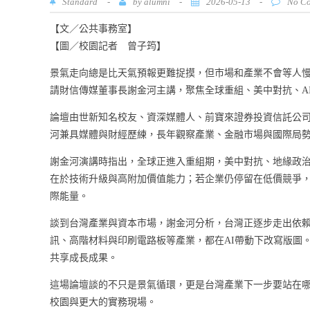
Standard
-
by
-
2026-05-13
-
alumni
No C
【文／公共事務室】
【圖／校園記者 曾子筠】
景氣走向總是比天氣預報更難捉摸，但市場和產業不會等人慢慢
請財信傳媒董事長謝金河主講，聚焦全球重組、美中對抗、A
論壇由世新知名校友、資深媒體人、前寶來證券投資信託公司
河兼具媒體與財經歷練，長年觀察產業、金融市場與國際局
謝金河演講時指出，全球正進入重組期，美中對抗、地緣政治
在於技術升級與高附加價值能力；若企業仍停留在低價競爭，
際能量。
談到台灣產業與資本市場，謝金河分析，台灣正逐步走出依
訊、高階材料與印刷電路板等產業，都在AI帶動下改寫版圖
共享成長成果。
這場論壇談的不只是景氣循環，更是台灣產業下一步要站在哪
校園與更大的實務現場。