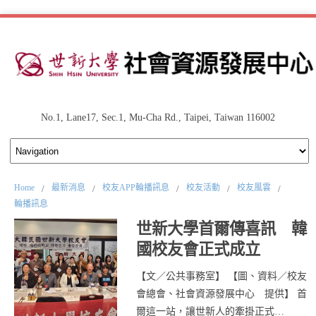
No.1, Lane17, Sec.1, Mu-Cha Rd., Taipei, Taiwan 116002
Home
最新消息
校友APP輪播訊息
校友活動
校友風雲
/
/
/
/
/
輪播訊息
世新大學首爾傳喜訊 韓
國校友會正式成立
【文／公共事務室】 【圖、資料／校友
會總會、社會資源發展中心 提供】 首
爾這一站，讓世新人的牽掛正式…