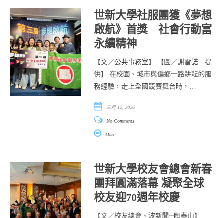
世新大學社服團獲《夢想
啟航》首獎 社會行動富
永續精神
【文／公共事務室】 【圖／謝雷諾 提
供】 在校園、城市與偏鄉一路耕耘的服
務經驗，走上全國競賽舞台時，…
三月 12, 2026
No Comments
More
世新大學校友會總會新春
團拜圓滿落幕 凝聚全球
校友迎70週年校慶
【文／校友總會、波新聞─陶泰山】