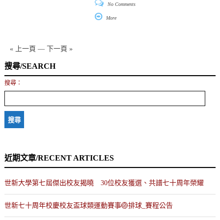
No Comments
More
« 上一頁
—
下一頁 »
搜尋/SEARCH
搜尋：
近期文章/RECENT ARTICLES
世新大學第七屆傑出校友揭曉 30位校友獲選、共譜七十周年榮耀
世新七十周年校慶校友盃球類運動賽事🏐排球_賽程公告