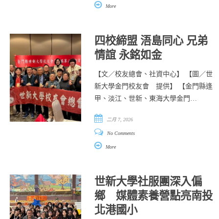
More
四校締盟 浯島同心 兄弟
情誼 永銘如金
【文／校友總會、社資中心】 【圖／世
新大學金門校友會 提供】 【金門縣逢
甲、淡江、世新、東海大學金門…
二月 7, 2026
No Comments
More
世新大學社服團深入偏
鄉 媒體素養營點亮南投
北港國小