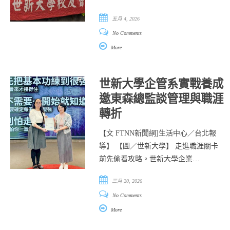
五月 4, 2026
No Comments
More
世新大學企管系實戰養成
邀東森總監談管理與職涯
轉折
【文 FTNN新聞網]生活中心／台北報
導】 【圖／世新大學】 走進職涯關卡
前先偷看攻略。世新大學企業…
三月 20, 2026
No Comments
More